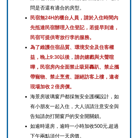
問是否還有適合的房型。
民宿無24H的櫃台人員，請於入住時間內
先抵達民宿辦理入住登記，若提早到達，
民宿可提供寄放行李的服務。
為了維護住宿品質、環境安全及住客權
益，晚上9:30以後
，
請勿嬉戲與大聲喧
嘩
，
民宿房內全面禁止吸菸轟趴、禁止攜
帶寵物、禁止烹煮、謝絕訪客上樓，違者
現場加收２倍房價。
海景房玻璃窗戶都採無安全護欄設計，如
有小朋友一起入住，大人須請注意安全與
告知請勿打開窗戶的安全開關鎖。
如逾時退房，逾時一小時加收500元,超過
下午兩點須付一天房價。