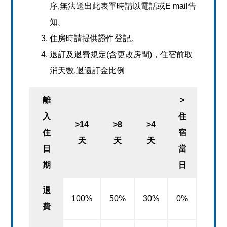
序,無法送出此表單時請以電話或E mail告
知。
住房時請提供證件登記。
退訂及退費規定(含更改房間)，住宿前取
消天數,退還訂金比例
離
>
入
住
>14
>8
>4
住
宿
天
天
天
日
當
期
日
退
100%
50%
30%
0%
費