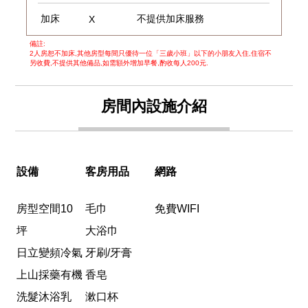
加床
不提供加床服務
X
備註:
2人房恕不加床,其他房型每間只優待一位「三歲小班」以下的小朋友入住,住宿不
另收費,不提供其他備品,如需額外增加早餐,酌收每人200元.
房間內設施介紹
設備
客房用品
網路
房型空間10
毛巾
免費WIFI
坪
大浴巾
日立變頻冷氣
牙刷/牙膏
上山採藥有機
香皂
洗髮沐浴乳
漱口杯