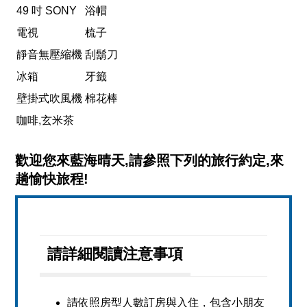
49 吋 SONY
浴帽
電視
梳子
靜音無壓縮機
刮鬍刀
冰箱
牙籤
壁掛式吹風機
棉花棒
咖啡,玄米茶
歡迎您來藍海晴天,請參照下列的旅行約定,來
趟愉快旅程!
請詳細閱讀注意事項
請依照房型人數訂房與入住，包含小朋友