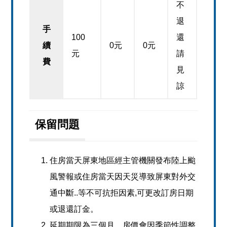
不
退
手
100
還
續
0元
0元
元
請
費
見
諒
保留問題
住房當天屏東地區經主管機關發布陸上颱
風警報或住房當天因天災導致屏東對外交
通中斷..等不可抗拒因素,可更改訂房日期
或退還訂金。
延期期限為三個月，房價會因季節性調整