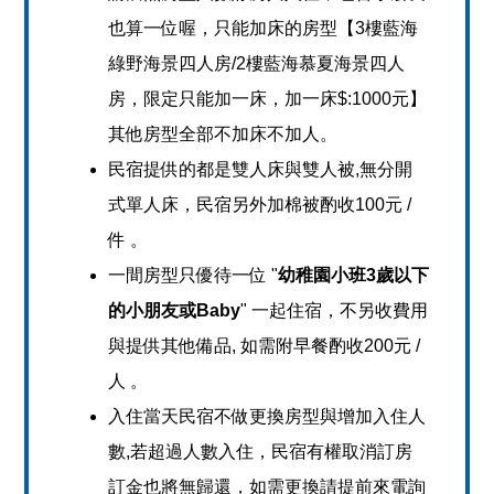
也算一位喔，只能加床的房型【3樓藍海
綠野海景四人房/2樓藍海慕夏海景四人
房，限定只能加一床，加一床$:1000元】
其他房型全部不加床不加人。
民宿提供的都是雙人床與雙人被,無分開
式單人床，民宿另外加棉被酌收100元 /
件 。
一間房型只優待一位 "
幼稚園小班3歲以下
的小朋友或Baby
" 一起住宿，不另收費用
與提供其他備品, 如需附早餐酌收200元 /
人 。
入住當天民宿不做更換房型與增加入住人
數,若超過人數入住，民宿有權取消訂房
訂金也將無歸還，如需更換請提前來電詢