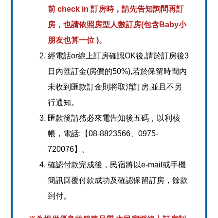
前 check in 訂房時，請先告知詢問再訂
房，也請依照房型人數訂房(包含Baby小
朋友也算一位 )。
經電話or線上訂房確認OK後,請於訂房後3
日內匯訂金(房價的50%),若於保留時間內
未收到匯款訂金則將取消訂房,並且不另
行通知。
匯款後請務必來電告知後五碼，以利核
帳，電話:【08-8823566、0975-
720076】。
確認付款完成後，民宿將以e-mail或手機
簡訊回覆付款成功及確認保留訂房，餘款
到付。